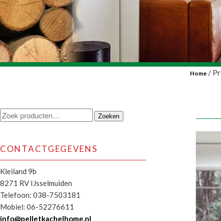
/ Pr
Home
Zoeken
Zoeken
naar:
CONTACTGEGEVENS
Kleiland 9b
8271 RV IJsselmuiden
Telefoon: 038-7503181
Mobiel: 06-52276611
info@pelletkachelhome.nl