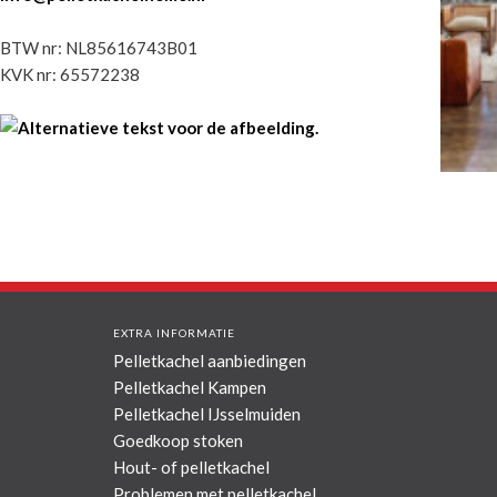
BTW nr: NL85616743B01
KVK nr: 65572238
EXTRA INFORMATIE
Pelletkachel aanbiedingen
Pelletkachel Kampen
Pelletkachel IJsselmuiden
Goedkoop stoken
Hout- of pelletkachel
Problemen met pelletkachel