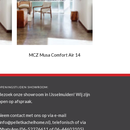
MCZ Musa Comfort Air 14
OPENINGSTIJDEN SHOWROOM:
Bezoek onze showroom in IJsselmuiden! Wij zijn
open op afspraak.
Neem contact met ons op via e-mail
info@pelletkachelhome.nl
), telefonisch of via
WhatsApp (06-52276611 of 06-44603105).