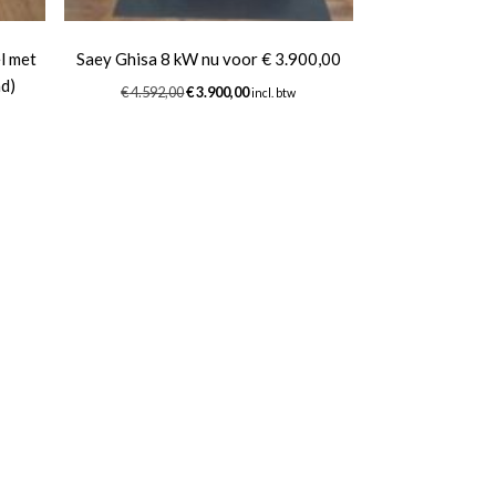
l met
Saey Ghisa 8 kW nu voor € 3.900,00
nd)
Oorspronkelijke
Huidige
€
4.592,00
€
3.900,00
incl. btw
prijs
prijs
was:
is:
€ 4.592,00.
€ 3.900,00.
0.