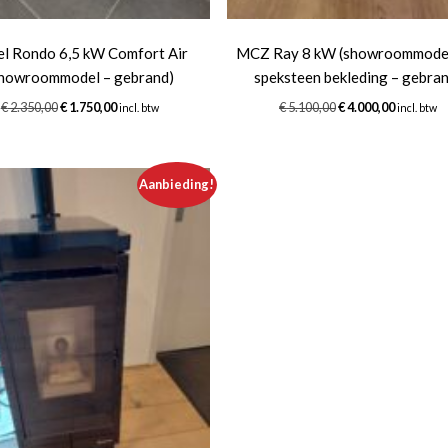
el Rondo 6,5 kW Comfort Air
MCZ Ray 8 kW (showroommode
showroommodel – gebrand)
speksteen bekleding – gebra
Oorspronkelijke
Huidige
Oorspronkelijke
Huidige
€
2.350,00
€
1.750,00
€
5.100,00
€
4.000,00
incl. btw
incl. btw
prijs
prijs
prijs
prijs
was:
is:
was:
is:
€ 2.350,00.
€ 1.750,00.
€ 5.100,00.
€ 4.000,0
Aanbieding!