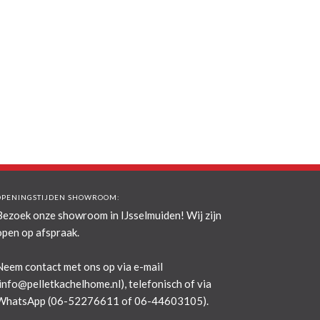
OPENINGSTIJDEN SHOWROOM:
Bezoek onze showroom in IJsselmuiden! Wij zijn
open op afspraak.
Neem contact met ons op via e-mail
info@pelletkachelhome.nl
), telefonisch of via
WhatsApp (06-52276611 of 06-44603105).