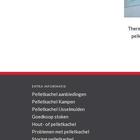
Therm
pell
EXTRA INFORMATIE
Pelletkachel aanbiedingen
Pelletkachel Kampen
Pelletkachel IJsselmuiden
Goedkoop stoken
Hout- of pelletkachel
Problemen met pelletkachel
Storing pelletkachel