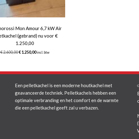
orossi Mon Amour 6,7 kW Air
etkachel (gebrand) nu voor €
1.250,00
Oorspronkelijke
Huidige
€
2.600,00
€
1.250,00
incl. btw
prijs
prijs
was:
is:
€ 2.600,00.
€ 1.250,00.
Een pelletkachel is een moderne houtkachel met
geavanceerde techniek. Pelletkachels hebben een
optimale verbranding en het comfort en de warmte
die een pelletkachel geeft zal u verbazen.
(