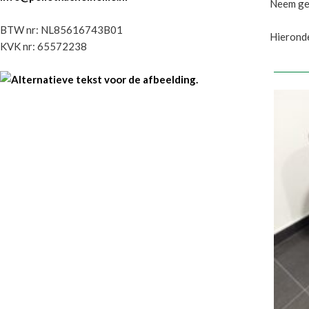
Neem ger
BTW nr: NL85616743B01
Hieronde
KVK nr: 65572238