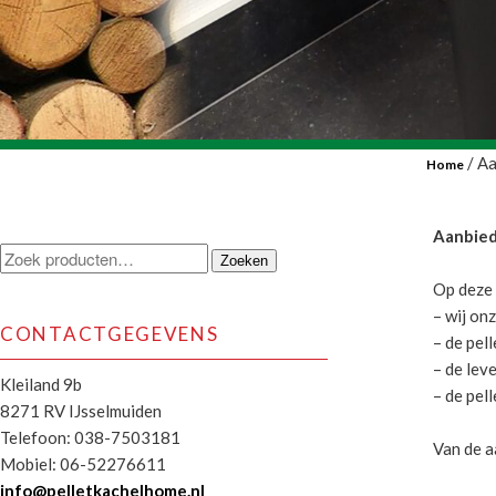
/ Aa
Home
Aanbie
Zoeken
Zoeken
naar:
Op deze 
– wij o
CONTACTGEGEVENS
– de pel
– de lev
Kleiland 9b
– de pell
8271 RV IJsselmuiden
Telefoon: 038-7503181
Van de a
Mobiel: 06-52276611
info@pelletkachelhome.nl