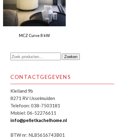
MCZ Curve 8 kW
Zoeken
Zoeken
naar:
CONTACTGEGEVENS
Kleiland 9b
8271 RV IJsselmuiden
Telefoon: 038-7503181
Mobiel: 06-52276611
info@pelletkachelhome.nl
BTW nr: NL85616743B01