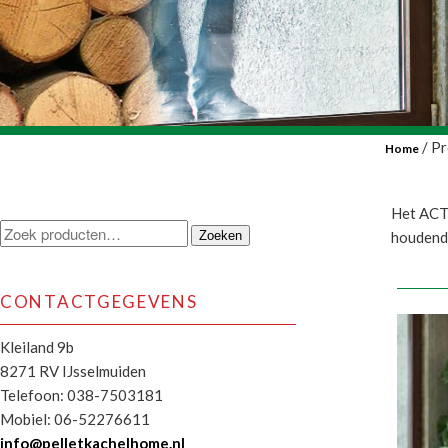
/ P
Home
Het ACTI
Zoeken
Zoeken
houdende
naar:
CONTACTGEGEVENS
Kleiland 9b
8271 RV IJsselmuiden
Telefoon: 038-7503181
Mobiel: 06-52276611
info@pelletkachelhome.nl