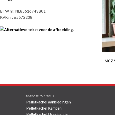
BTW nr: NL85616743B01
KVK nr: 65572238
MCZ V
EXTRA INFORMATIE
Pelletkachel aanbiedingen
Pelletkachel Kampen
Pelletkachel IJsselmuiden