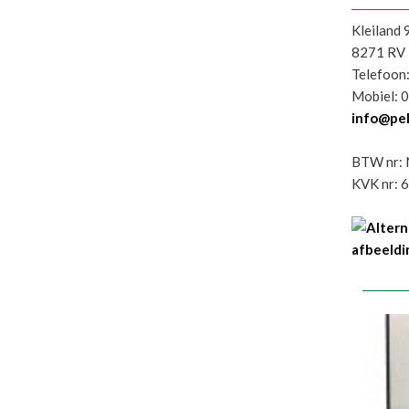
Kleiland 
8271 RV 
Telefoon
Mobiel: 
info@pel
BTW nr:
KVK nr: 