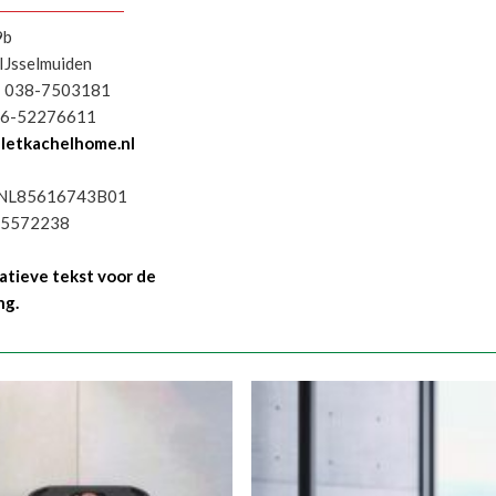
9b
IJsselmuiden
: 038-7503181
06-52276611
letkachelhome.nl
 NL85616743B01
65572238