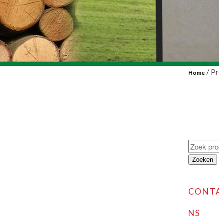
/ Pr
Home
Zoeken
naar:
Zoeken
CONT
NS