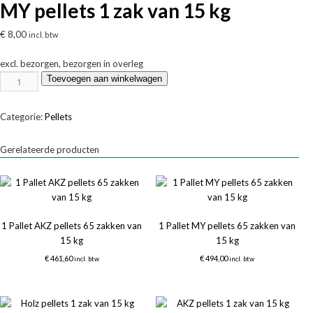
MY pellets 1 zak van 15 kg
€
8,00
incl. btw
excl. bezorgen, bezorgen in overleg
MY
Toevoegen aan winkelwagen
pellets
1
Categorie:
Pellets
zak
van
Gerelateerde producten
15
kg
aantal
1 Pallet AKZ pellets 65 zakken van
1 Pallet MY pellets 65 zakken van
15 kg
15 kg
€
461,60
€
494,00
incl. btw
incl. btw