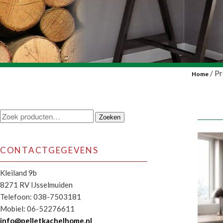
/ Pr
Home
Zoeken
Zoeken
naar:
CONTACTGEGEVENS
Kleiland 9b
8271 RV IJsselmuiden
Telefoon: 038-7503181
Mobiel: 06-52276611
info@pelletkachelhome.nl