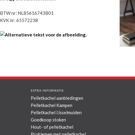
BTW nr: NL85616743B01
KVK nr: 65572238
EXTRA INFORMATIE
Pelletkachel aanbiedingen
Pelletkachel Kampen
Pelletkachel IJsselmuiden
Goedkoop stoken
Hout- of pelletkachel
Problemen met pelletkachel