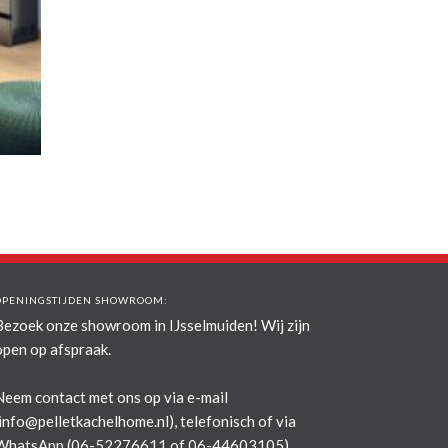
OPENINGSTIJDEN SHOWROOM:
Bezoek onze showroom in IJsselmuiden! Wij zijn
open op afspraak.
Neem contact met ons op via e-mail
info@pelletkachelhome.nl
), telefonisch of via
WhatsApp (06-52276611 of 06-44603105).