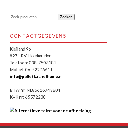
Zoeken
Zoeken
naar:
CONTACTGEGEVENS
Kleiland 9b
8271 RV IJsselmuiden
Telefoon: 038-7503181
Mobiel: 06-52276611
info@pelletkachelhome.nl
BTW nr: NL85616743B01
KVK nr: 65572238