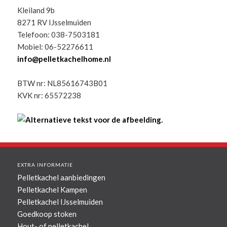
Kleiland 9b
8271 RV IJsselmuiden
Telefoon: 038-7503181
Mobiel: 06-52276611
info@pelletkachelhome.nl
BTW nr: NL85616743B01
KVK nr: 65572238
EXTRA INFORMATIE
Pelletkachel aanbiedingen
Pelletkachel Kampen
Pelletkachel IJsselmuiden
Goedkoop stoken
Hout- of pelletkachel