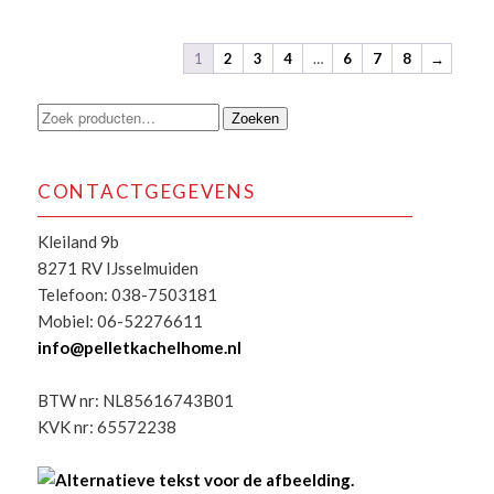
1
2
3
4
…
6
7
8
→
Zoeken
Zoeken
naar:
CONTACTGEGEVENS
Kleiland 9b
8271 RV IJsselmuiden
Telefoon: 038-7503181
Mobiel: 06-52276611
info@pelletkachelhome.nl
BTW nr: NL85616743B01
KVK nr: 65572238