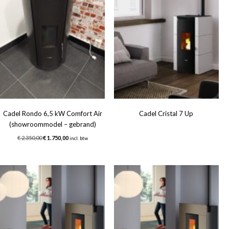
Cadel Rondo 6,5 kW Comfort Air
Cadel Cristal 7 Up
(showroommodel – gebrand)
Oorspronkelijke
Huidige
€
2.350,00
€
1.750,00
incl. btw
prijs
prijs
was:
is:
€ 2.350,00.
€ 1.750,00.