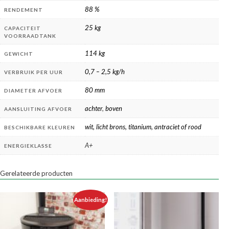
88 %
RENDEMENT
25 kg
CAPACITEIT
VOORRAADTANK
114 kg
GEWICHT
0,7 – 2,5 kg/h
VERBRUIK PER UUR
80 mm
DIAMETER AFVOER
achter
,
boven
AANSLUITING AFVOER
wit, licht brons, titanium, antraciet of rood
BESCHIKBARE KLEUREN
A+
ENERGIEKLASSE
Gerelateerde producten
Aanbieding!