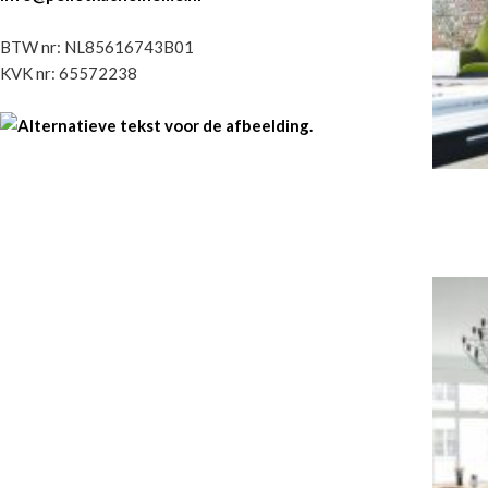
BTW nr: NL85616743B01
KVK nr: 65572238