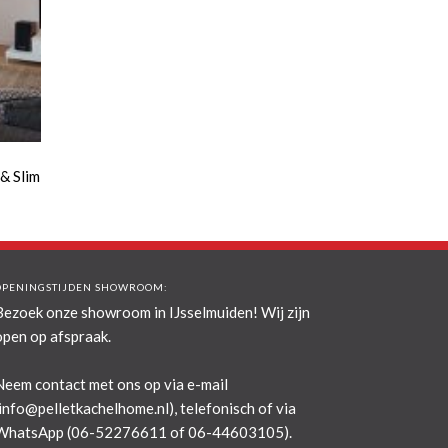
& Slim
OPENINGSTIJDEN SHOWROOM:
Bezoek onze showroom in IJsselmuiden! Wij zijn
open op afspraak.
Neem contact met ons op via e-mail
info@pelletkachelhome.nl
), telefonisch of via
WhatsApp (06-52276611 of 06-44603105).