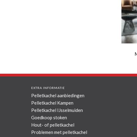
M
EXTRA INFORMATIE
Pelletkachel aanbiedingen
Pelletkachel Kampen
Pelletkachel IJsselmuiden
Goedkoop stoken
Hout- of pelletkachel
Problemen met pelletkachel