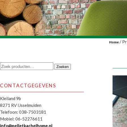
/ Pr
Home
Zoeken
Zoeken
naar:
CONTACTGEGEVENS
Kleiland 9b
8271 RV IJsselmuiden
Telefoon: 038-7503181
Mobiel: 06-52276611
info@pelletkachelhome.nl