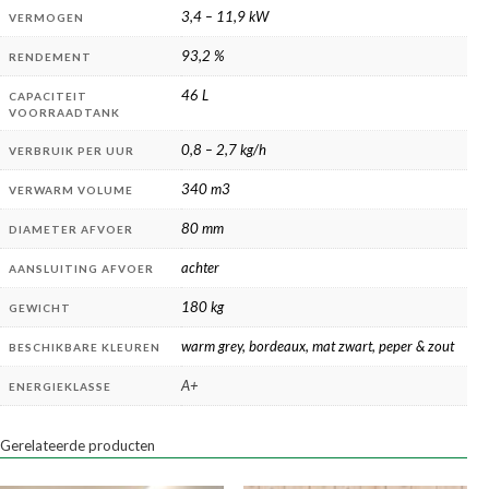
3,4 – 11,9 kW
VERMOGEN
93,2 %
RENDEMENT
46 L
CAPACITEIT
VOORRAADTANK
0,8 – 2,7 kg/h
VERBRUIK PER UUR
340 m3
VERWARM VOLUME
80 mm
DIAMETER AFVOER
achter
AANSLUITING AFVOER
180 kg
GEWICHT
warm grey, bordeaux, mat zwart, peper & zout
BESCHIKBARE KLEUREN
A+
ENERGIEKLASSE
Gerelateerde producten