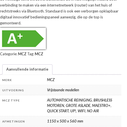
verbinding te maken via een internetnetwerk (router) van het huis of
rechtstreeks via Bluetooth. Standaard is ook een verborgen opklapbaar
digitaal innovatief bedieningspaneel aanwezig, die op de top is
gemonteerd.
Categorie:
MCZ
Tag:
MCZ
Aanvullende informatie
MCZ
MERK
Vrijstaande modellen
UITVOERING
AUTOMATISCHE REINIGING
,
BRUSHLESS
MCZ TYPE
MOTOREN
,
GROTE ASLADE
,
MAESTRO+
,
QUICK START
,
UP!
,
WIFI
,
NO AIR
1150 x 500 x 560 mm
AFMETINGEN