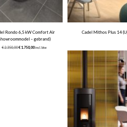
el Rondo 6,5 kW Comfort Air
Cadel Mithos Plus 14 (U
showroommodel – gebrand)
Oorspronkelijke
Huidige
€
2.350,00
€
1.750,00
incl. btw
prijs
prijs
was:
is:
€ 2.350,00.
€ 1.750,00.