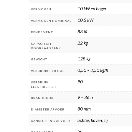
10 kW en hoger
VERMOGEN
10,5 kW
VERMOGEN NOMINAAL
88 %
RENDEMENT
22 kg
CAPACITEIT
VOORRAADTANK
128 kg
GEWICHT
0,50 – 2,50 kg/h
VERBRUIK PER UUR
90
VERBRUIK
ELEKTRICITEIT
9 – 36 h
BRANDDUUR
80 mm
DIAMETER AFVOER
achter
,
boven
,
zij
AANSLUITING AFVOER
ja