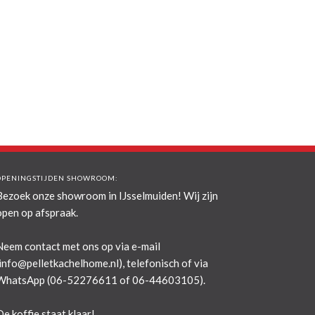
OPENINGSTIJDEN SHOWROOM:
Bezoek onze showroom in IJsselmuiden! Wij zijn
open op afspraak.
Neem contact met ons op via e-mail
info@pelletkachelhome.nl
), telefonisch of via
WhatsApp (06-52276611 of 06-44603105).
De koffie staat klaar!