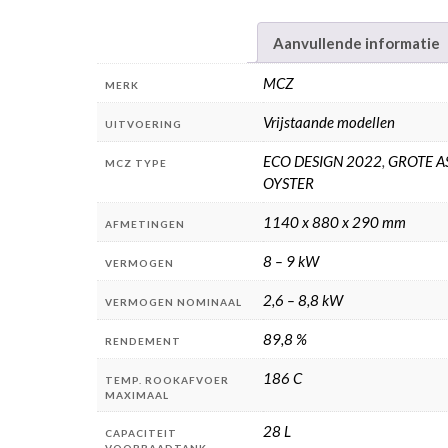
Aanvullende informatie
MCZ
MERK
Vrijstaande modellen
UITVOERING
ECO DESIGN 2022
,
GROTE A
MCZ TYPE
OYSTER
1140 x 880 x 290 mm
AFMETINGEN
8 – 9 kW
VERMOGEN
2,6 – 8,8 kW
VERMOGEN NOMINAAL
89,8 %
RENDEMENT
186 C
TEMP. ROOKAFVOER
MAXIMAAL
28 L
CAPACITEIT