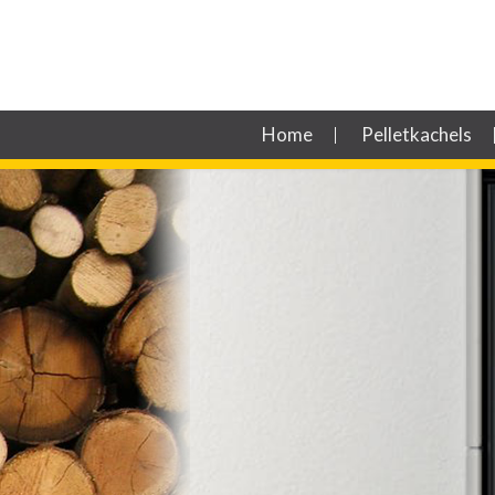
Hoofdmenu
Spring
Home
Pelletkachels
naar
de
primaire
inhoud