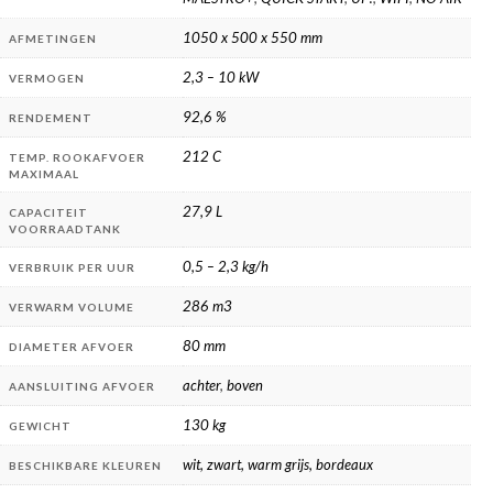
1050 x 500 x 550 mm
AFMETINGEN
2,3 – 10 kW
VERMOGEN
92,6 %
RENDEMENT
212 C
TEMP. ROOKAFVOER
MAXIMAAL
27,9 L
CAPACITEIT
VOORRAADTANK
0,5 – 2,3 kg/h
VERBRUIK PER UUR
286 m3
VERWARM VOLUME
80 mm
DIAMETER AFVOER
achter
,
boven
AANSLUITING AFVOER
130 kg
GEWICHT
wit, zwart, warm grijs, bordeaux
BESCHIKBARE KLEUREN