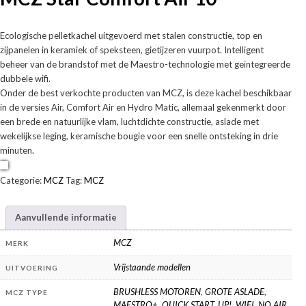
Ecologische pelletkachel uitgevoerd met stalen constructie, top en
zijpanelen in keramiek of speksteen, gietijzeren vuurpot. Intelligent
beheer van de brandstof met de Maestro-technologie met geïntegreerde
dubbele wifi.
Onder de best verkochte producten van MCZ, is deze kachel beschikbaar
in de versies Air, Comfort Air en Hydro Matic, allemaal gekenmerkt door
een brede en natuurlijke vlam, luchtdichte constructie, aslade met
wekelijkse leging, keramische bougie voor een snelle ontsteking in drie
minuten.
Categorie:
MCZ
Tag:
MCZ
Aanvullende informatie
MCZ
MERK
Vrijstaande modellen
UITVOERING
BRUSHLESS MOTOREN
,
GROTE ASLADE
,
MCZ TYPE
MAESTRO+
,
QUICK START
,
UP!
,
WIFI
,
NO AIR