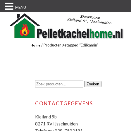
MENU
/ Producten getagged “Edilkamin”
Home
Zoeken
Zoeken
naar:
CONTACTGEGEVENS
Kleiland 9b
8271 RV IJsselmuiden
Telefoon: 038-7503181