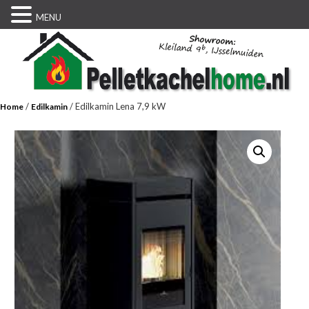
MENU
/
/ Edilkamin Lena 7,9 kW
Home
Edilkamin