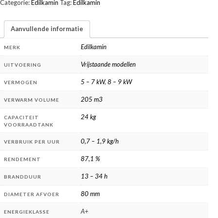
Categorie:
Edilkamin
Tag:
Edilkamin
Aanvullende informatie
Edilkamin
MERK
Vrijstaande modellen
UITVOERING
5 – 7 kW
,
8 – 9 kW
VERMOGEN
205 m3
VERWARM VOLUME
24 kg
CAPACITEIT
VOORRAADTANK
0,7 – 1,9 kg/h
VERBRUIK PER UUR
87,1 %
RENDEMENT
13 – 34 h
BRANDDUUR
80 mm
DIAMETER AFVOER
A+
ENERGIEKLASSE