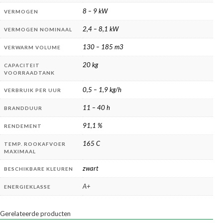
8 – 9 kW
VERMOGEN
2,4 – 8,1 kW
VERMOGEN NOMINAAL
130 – 185 m3
VERWARM VOLUME
20 kg
CAPACITEIT
VOORRAADTANK
0,5 – 1,9 kg/h
VERBRUIK PER UUR
11 – 40 h
BRANDDUUR
91,1 %
RENDEMENT
165 C
TEMP. ROOKAFVOER
MAXIMAAL
zwart
BESCHIKBARE KLEUREN
A+
ENERGIEKLASSE
Gerelateerde producten