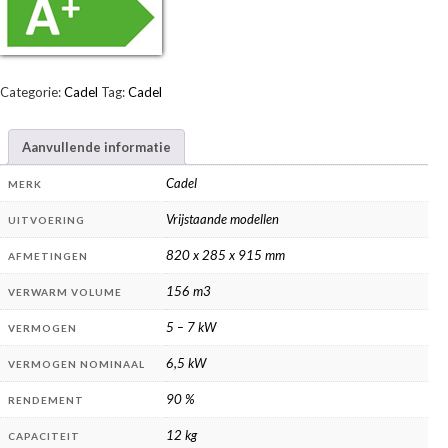
Categorie:
Cadel
Tag:
Cadel
Aanvullende informatie
Cadel
MERK
Vrijstaande modellen
UITVOERING
820 x 285 x 915 mm
AFMETINGEN
156 m3
VERWARM VOLUME
5 – 7 kW
VERMOGEN
6,5 kW
VERMOGEN NOMINAAL
90 %
RENDEMENT
12 kg
CAPACITEIT