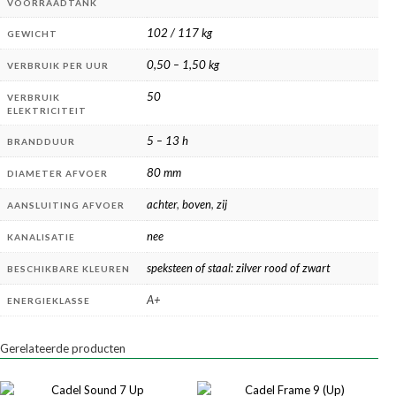
VOORRAADTANK
102 / 117 kg
GEWICHT
0,50 – 1,50 kg
VERBRUIK PER UUR
50
VERBRUIK
ELEKTRICITEIT
5 – 13 h
BRANDDUUR
80 mm
DIAMETER AFVOER
achter
,
boven
,
zij
AANSLUITING AFVOER
nee
KANALISATIE
speksteen of staal: zilver rood of zwart
BESCHIKBARE KLEUREN
A+
ENERGIEKLASSE
Gerelateerde producten